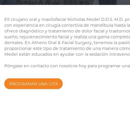
BOTOX COSMETIC
FACIAL REJUVENA
Ell cirujano oral y maxilofacial Nicholas Medel D.D.S. M.D. pr
FACIAL FILLERS
TMJ DISORDERS
con experiencia en cirugía correctiva de mandíbula hasta l
ofrece diagnóstico y tratamiento de dolor facial y trastorn
FACIAL MOLE REMOVAL
SLEEP APNEA SU
sueño, rejuvenecimiento facial y realiza una gama complet
dentales. En Athens Oral & Facial Surgery, tenemos la pas
ORAL PATHOLOGY
proporcionar este tipo de tratamiento de una manera cómod
Medel están educados en ayudar con la sedación intraveno
Póngase en contacto con nosotros hoy para programar una c
PROGRAMAR UNA CITA